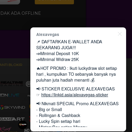
IDAK ADA OFFLINE
Alexavegas
📌 DAFTARKAN E-WALLET ANDA
SEKARANG JUGA!!!
📣Minimal Deposit 10K
📣Minimal Widraw 25K
ANTI BLOKIR
🔥HOT PROMO : Ikuti luckydraw slot setiap
hari , kumpulkan TO sebanyak banyak nya
puluhan juta hadiah menanti 💰
📢 STICKER EXCLUSIVE ALEXAVEGAS
☞
https://linkid.asia/alexavegas-sticker
📢 Nikmati SPECIAL Promo ALEXAVEGAS
- Big or Small
- Rollingan & Cashback
- Lucky Spin setiap hari
- MisteryBox setiap Minggu