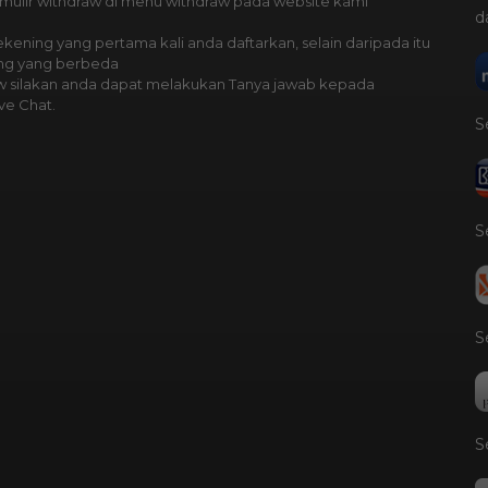
mulir withdraw di menu withdraw pada website kami
d
kening yang pertama kali anda daftarkan, selain daripada itu
ing yang berbeda
raw silakan anda dapat melakukan Tanya jawab kepada
ve Chat.
S
S
S
S