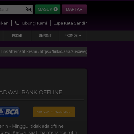
MASUK
DAFTAR
ikan
Hubungi Kami
Lupa Kata Sandi?
POKER
DEPOSIT
PROMOSI
lternatif Resmi : https://linkid.asia/alexavegas-go https://linkid.asi
ADWAL BANK OFFLINE
MASUK E-BANKING
enin - Minggu: tidak ada offline
noted: Kecuali saat maintenance rutin